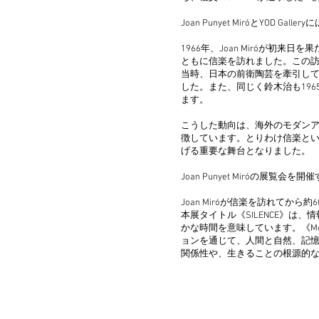
Joan Punyet MiróとYOD 
1966年、Joan Miróが初
ともに信楽を訪れました。この
当時、日本の前衛陶芸を牽引し
した。また、同じく鈴木治も19
ます。
こうした動向は、海外のモダン
徴しています。とりわけ信楽と
げる重要な舞台となりました。
Joan Punyet Miróの
Joan Miróが信楽を訪れてから約
本展タイトル《SILENCE》
かな時間を意味しています。《Mo
ョンを通じて、人間と自然、記
関係性や、生きることの根源的