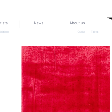
tists
News
About us
ibitions
Osaka
Tokyo