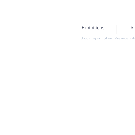
Exhibitions
Ar
Upcoming Exhibition
Previous Exh