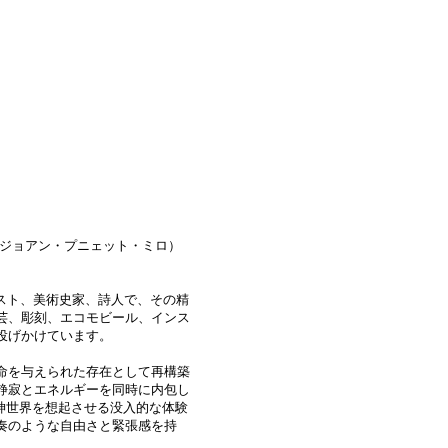
Miró（ジョアン・プニェット・ミロ）
めるアーティスト、美術史家、詩人で、その精
芸、彫刻、エコモビール、インス
投げかけています。
命を与えられた存在として再構築
静寂とエネルギーを同時に内包し
精神世界を想起させる没入的な体験
奏のような自由さと緊張感を持