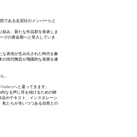
陶芸集団である走泥社のメンバーらと
り組み、新たな作品群を発表しま
リーズの黄金期へと突入していき
たな表現が生み出された時代を象
本の現代陶芸が飛躍的な発展を遂
せん。
 Galleryへと還ってきます。
の内なる声に耳を傾けるための静
体作品やテキスト、インスタレーシ
、私たちが失いつつある自然との