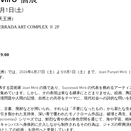
8月1日(土)
・天王洲）
RRADA ART COMPLEX
Ⅱ
2F
9:00
天王洲）では、2026年6月27日（土）より8月1日（土）まで、Joan Punyet 
ます。
世紀を代表する芸術家 Joan Miró の孫であり、Successió Miró の代表を務
を集めています。しかし、その表現は単なる継承にとどまりません。絵画、陶
環境問題や人間の記憶、自然との共存をテーマに、現代社会への詩的な問いを
石、古書、廃材などが用いられ、それらは「不要になったもの」から新たな生
や引き裂かれた支持体、深い青で覆われたモノクローム作品は、破壊と再生、
ocromías》シリーズでは、鮮烈な青や赤の単色空間を通じて、海や宇宙、
たキャンバスへ身体的に介入しながら制作されるその行為は、ジャズの即興演
した「詩としての絵画」を現代へと更新しています。