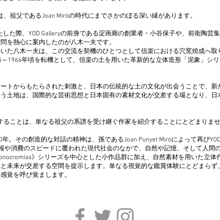
Galleryには、祖父であるJoan Miróの時代にまでさかのぼる深い縁があります。
来日を果たした際、YOD Galleryの前身である淀画廊の創業者・小谷保子や、前衛
訪問を熱心に案内したのが八木一夫です。
ていた八木一夫は、この交流を契機のひとつとして信楽における穴窯焼成へ取
65～1966年頃を転機として、信楽の土を用いた革新的な立体造形「泥象」シ
アートからもたらされた刺激と、日本の伝統的な土の文化が出会うことで、新
いう土地は、国際的な芸術思想と日本固有の素材文化が交差する場となり、日
展覧会を開催することは、単なる祖父の系譜を受け継ぐ作家を紹介することにとどまりま
60年。その創造的な対話の精神は、孫であるJoan Punyet Miróによって再びYOD
は、情報や消費のスピードに覆われた現代社会のなかで、自然や記憶、そして人間
nocromías》シリーズを中心とした小作品群に加え、自然素材を用いた立
憶と未来が交差する空間を提示します。単なる視覚的な鑑賞体験にとどまらず
な感覚を呼び覚まします。