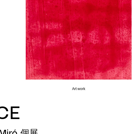
Art work
CE
Miró 個展