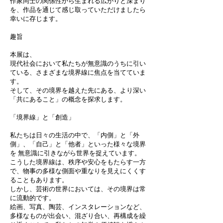
作家同⼠の関係性から⽣まれる広がりと深まり
を、作品を通じて感じ取っていただけましたら
幸いに存じます。
趣旨
本展は、
現代社会において私たちが無意識のうちに引い
ている、さまざまな境界線に焦点を当てていま
す。
そして、その境界を越えた先にある、より深い
「共にあること」の概念を探求します。
「境界線」と「創造」
私たちは⽇々の⽣活の中で、「内側」と「外
側」、「⾃⼰」と「他者」といった様々な境界
を 無意識に引きながら世界を捉えています。
こうした境界線は、秩序や安⼼をもたらす⼀⽅
で、物事の多様な側⾯や重なりを⾒えにくくす
ることもあります。
しかし、芸術の世界においては、その境界は常
に流動的です。
絵画、写真、陶芸、インスタレーションなど、
多様なものが出会い、混ざり合い、再構成を繰