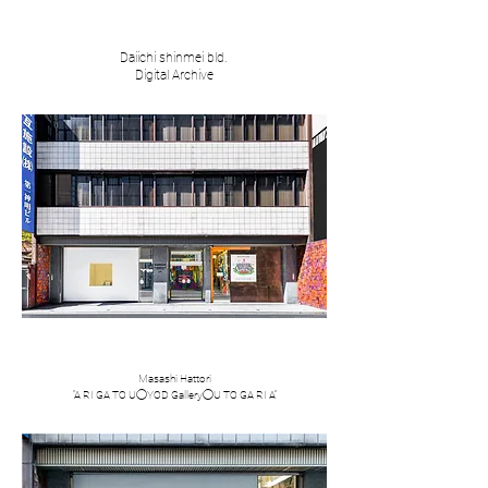
Daiichi shinmei bld.
​Digital Archive
​​Masashi Hattori
​“A RI GA TO U◯YOD Gallery◯U TO GA RI A”