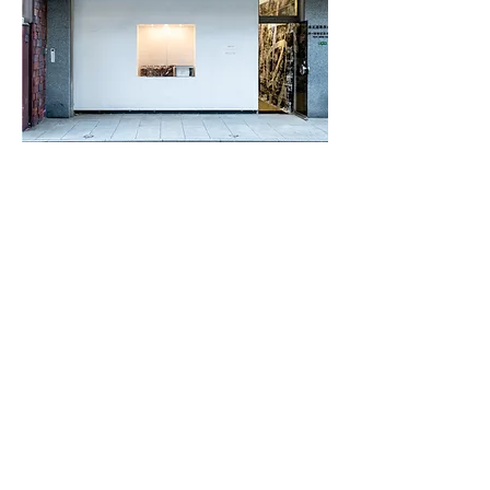
​3 DAYS WONDER WORLD
​Digital Archive