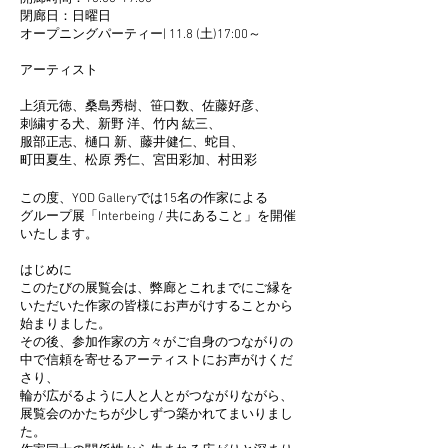
閉廊日：日曜日
オープニングパーティー| 11.8 (土)17:00～
アーティスト
上須元徳、桑島秀樹、笹口数、佐藤好彦、
刺繍する犬、新野 洋、竹内 紘三、
服部正志、樋口 新、藤井健仁、蛇目、
町田夏生、松原 秀仁、宮田彩加、村田彩
この度、YOD Galleryでは15名の作家による
グループ展「Interbeing / 共にあること」を開催
いたします。
はじめに
このたびの展覧会は、弊廊とこれまでにご縁を
いただいた作家の皆様にお声がけすることから
始まりました。
その後、参加作家の⽅々がご⾃⾝のつながりの
中で信頼を寄せるアーティストにお声がけくだ
さり、
輪が広がるように⼈と⼈とがつながりながら、
展覧会のかたちが少しずつ築かれてまいりまし
た。