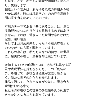
り返すことで、私たちの知覚や価値観を揺さぶ
り、更新します。
創造という営みは、あらゆる既成の枠組みを軽
やかに超え、時には境界そのものの存在意義を
問い直す⼒を秘めているのです。
本展のテーマである「共にあること」は、単な
る物理的なつながりだけを意味するのではあり
ません。それは、過ぎ去った時間や忘れかけた
記憶、遠い場所、
そしてまだ⾒ぬ未来といった「不在の存在」と
のつながりにも深く関わっています。
これらの存在は、私たち⾃⾝の内側やこの世界
に、確実に存在し、影響を与え続けています。
参加する 15 名の作家たちは、それぞれ異なる背
景や表現⼿法を持ちながらも、この「創造の
⼒」を通じて、多様な価値観が交差し響き合
う、新たな世界のかたちを提⽰します。
作品を通して、存在と存在が交差し、響き合う
瞬間に触れる中で、
私たちの存在やこの世界の多様性を⾒つめ直す
きっかけとなることを願っています。