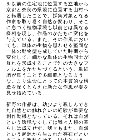
を以前の住宅地に位置する立地から
京都と奈良の県境に位置する山村へ
と転居したことで、採集対象となる
作家を取り巻く自然が変わり、そこ
に息づく植物環境も以前とは異なる
様相を現し、作品のかたちに変化を
与えている。また、その作風におい
ても、単体の生物を思わせる堅固な
一体の動物型を成していた時期から
変化して、細かな単体の生物同士が
群れを形成することで別の大きなフ
ォルムをかたちづくるという、単細
胞が集うことで多細胞となるよう
な、より生命にとっての本質的な構
造を深くとらえた新たな作風が姿を
見せ始めている。
新野の作品は、幼少より親しんでき
た自然との触れ合いの経験が重要な
創作動機となっている。それは自然
という環境なくしては我々人類の暮
らしは成立せず、我々もまた、自然
という起源から生まれた存在だとい