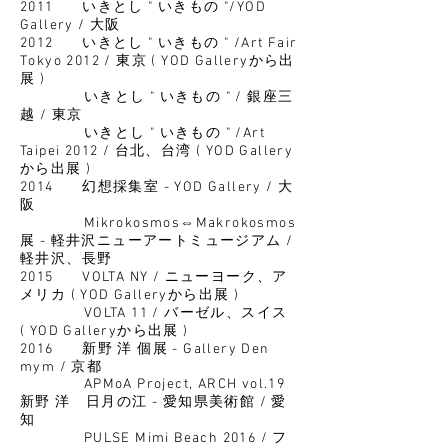
2011 いきとし " いきもの "/YOD
Gallery / 大阪
2012 いきとし " いきもの " /Art Fair
Tokyo 2012 / 東京 ( YOD Galleryから出
展 )
いきとし " いきもの " / 銀座三
越 / 東京
いきとし " いきもの " /Art
Taipei 2012 / 台北、台湾 ( YOD Gallery
から出展 )
2014 幻想採集室 - YOD Gallery / 大
阪
Mikrokosmos⇔Makrokosmos
展 - 軽井沢ニューアートミュージアム /
軽井沢、長野
2015 VOLTA NY / ニューヨーク、ア
メリカ ( YOD Galleryから出展 )
VOLTA 11 / バーゼル、スイス
( YOD Galleryから出展 )
2016 新野 洋 個展 - Gallery Den
mym / 京都
APMoA Project, ARCH vol.19
新野 洋 日月の江 - 愛知県美術館 / 愛
知
PULSE Mimi Beach 2016 / フ