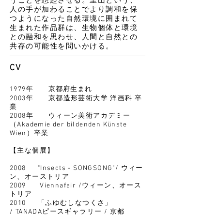
うことを想起させる。里山という、
人の手が加わることでより調和を保
つようになった自然環境に囲まれて
生まれた作品群は、生物個体と環境
との融和を思わせ、人間と自然との
共存の可能性を問いかける。
CV
1979年
京都府生まれ
2003年 京都造形芸術大学 洋画科 卒
業
2008年 ウィーン美術アカデミー
（Akademie der bildenden Künste
Wien）卒業
【主な個展】
2008 "Insects - SONGSONG"/ ウィー
ン、オーストリア
2009 Viennafair /ウィーン、オース
トリア
2010 「ふゆむしなつくさ」
/ TANADAピースギャラリー / 京都