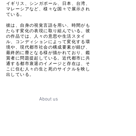
イギリス、シンガポール、日本、台湾、
マレーシアなど、様々な国々で展示され
ている。
彼は、自身の視覚言語を用い、時間がも
たらす変化の表現に取り組んでいる。彼
の作品では、人々の意思や生活スタイ
ル、コンディションによって変化する環
境や、現代都市社会の構成要素が錆び、
最終的に塵となる様が描かれており、鑑
賞者に問題提起している。近代都市に共
通する都市衰退のイメージと存在は、そ
こに住む人々の生と死のサイクルを映し
出している。
About us
Exhibitions
Upcoming Exhibition